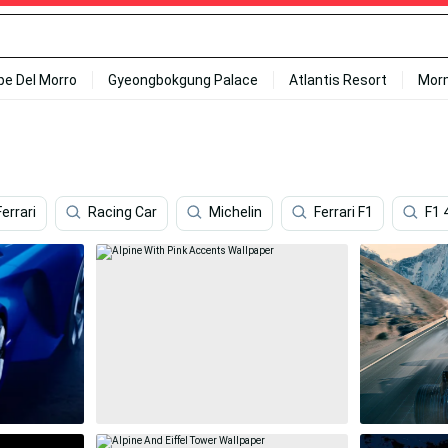
ipe Del Morro
Gyeongbokgung Palace
Atlantis Resort
Mor
Ferrari
Racing Car
Michelin
Ferrari F1
F1 