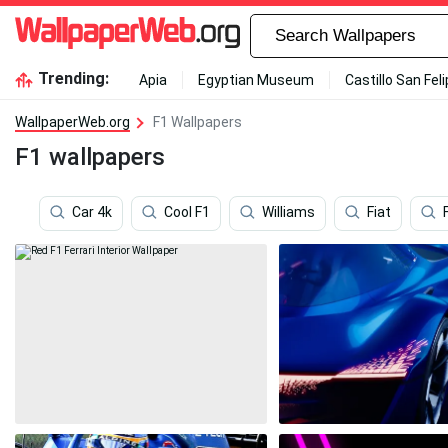
Trending:
Apia
Egyptian Museum
Castillo San Fel
WallpaperWeb.org
F1 Wallpapers
F1 wallpapers
Car 4k
Cool F1
Williams
Fiat