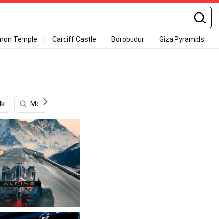
mon Temple
Cardiff Castle
Borobudur
Giza Pyramids
4k
Mclaren
Motorsport
Alphatauri
Spee