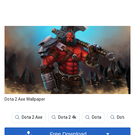
Dota 2 Axe Wallpaper
Dota 2 Axe
Dota 2 4k
Dota
Dota 2 D
Free Download